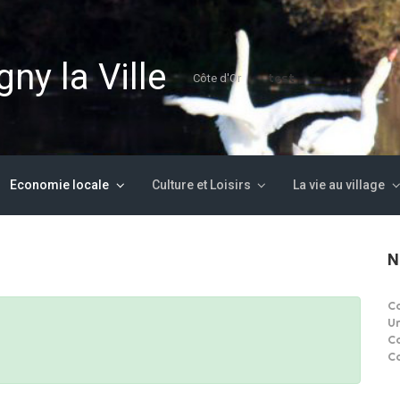
ny la Ville
test
Côte d'Or
Economie locale
Culture et Loisirs
La vie au village
N
C
U
C
C