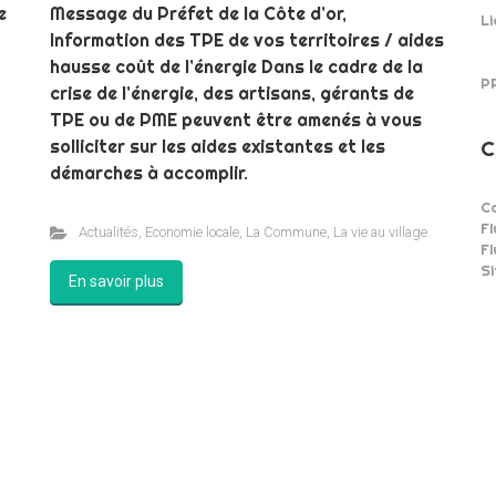
e
Message du Préfet de la Côte d’or,
Li
Information des TPE de vos territoires / aides
hausse coût de l’énergie Dans le cadre de la
P
crise de l’énergie, des artisans, gérants de
TPE ou de PME peuvent être amenés à vous
C
solliciter sur les aides existantes et les
démarches à accomplir.
C
Fl
Actualités
,
Economie locale
,
La Commune
,
La vie au village
F
S
En savoir plus