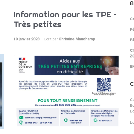
A
Information pour les TPE –
Co
Très petites
Fê
19 janvier 2023
Ecrit par
Christine Mauchamp
Fê
Ch
2
EN
C
Cu
Ec
L
La