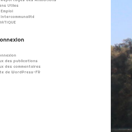
ens Utiles
Emploi
Intercommunalité
RATIQUE
onnexion
onnexion
ux des publications
lux des commentaires
ite de WordPress-FR