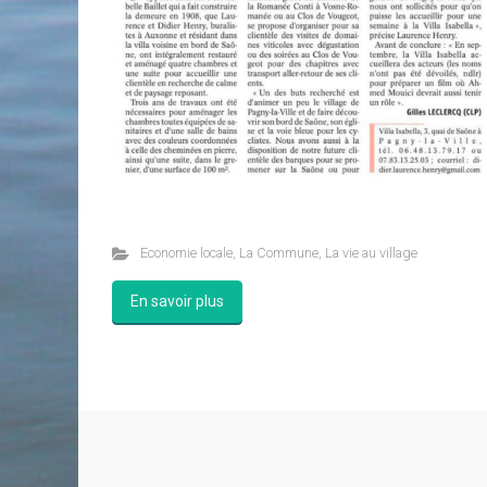
Economie locale
,
La Commune
,
La vie au village
En savoir plus