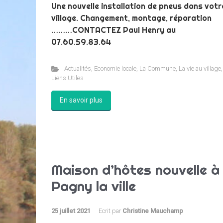
Une nouvelle installation de pneus dans votr
village. Changement, montage, réparation
………CONTACTEZ Paul Henry au
07.60.59.83.64
Actualités
,
Economie locale
,
La Commune
,
La vie au village
,
Liens Utiles
En savoir plus
Maison d’hôtes nouvelle à
Pagny la ville
25 juillet 2021
Ecrit par
Christine Mauchamp