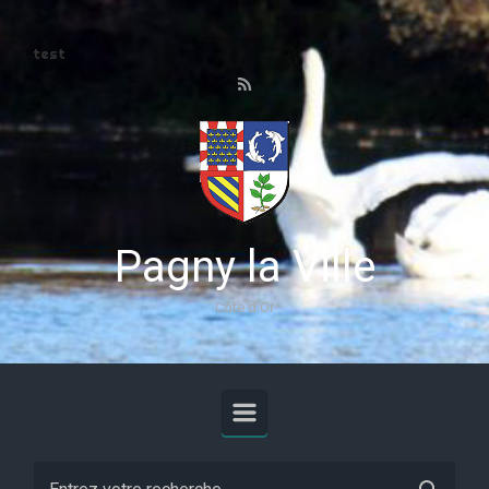
Skip to main content
test
Pagny la Ville
Côte d'Or