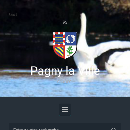
Skip to main content
test
Pagny la Ville
Côte d'Or