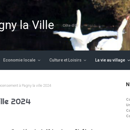
ny la Ville
test
Côte d'Or
Economie locale
Culture et Loisirs
La vie au village
N
ecensement à Pagny la ville 2024
lle 2024
C
U
C
C