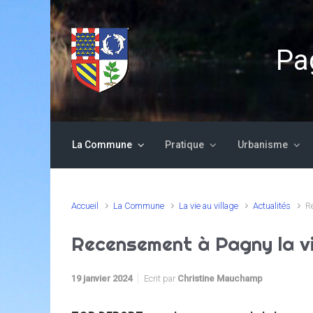
Skip to main content
Pag
La Commune
Pratique
Urbanisme
Accueil
La Commune
La vie au village
Actualités
R
Recensement à Pagny la vi
19 janvier 2024
Ecrit par
Christine Mauchamp