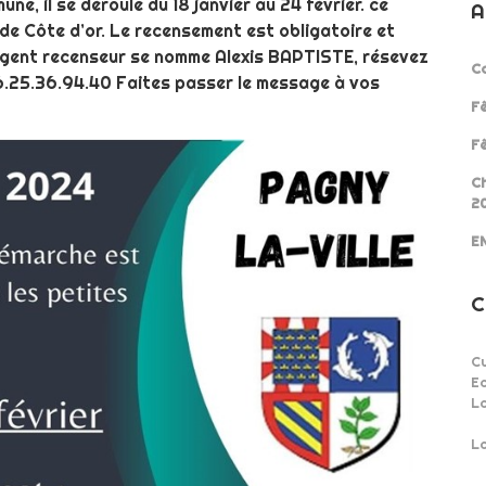
, il se déroule du 18 janvier au 24 février. ce
A
e Côte d’or. Le recensement est obligatoire et
 L’agent recenseur se nomme Alexis BAPTISTE, résevez
Co
 06.25.36.94.40 Faites passer le message à vos
Fê
Fê
Ch
2
EN
C
Cu
Ec
L
La