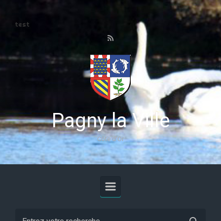
Skip to main content
test
Pagny la Ville
Côte d'Or