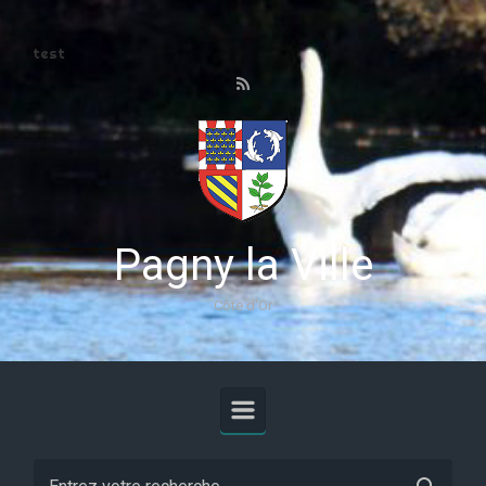
Skip to main content
test
Pagny la Ville
Côte d'Or