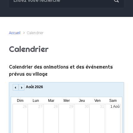
Accueil
Calendrier
Calendrier
Calendrier des animations et des événements
prévus au village
S
Août 2026
e
l
Dim
Lun
Mar
Mer
Jeu
Ven
Sam
e
26
27
28
29
30
31
1 Aoû
c
t
a
C
a