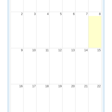
l
e
n
2
3
4
5
6
7
8
d
a
r
D
i
s
p
l
9
10
11
12
13
14
15
a
y
16
17
18
19
20
21
22