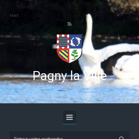
Skip to main content
test
Pagny la Ville
Côte d'Or