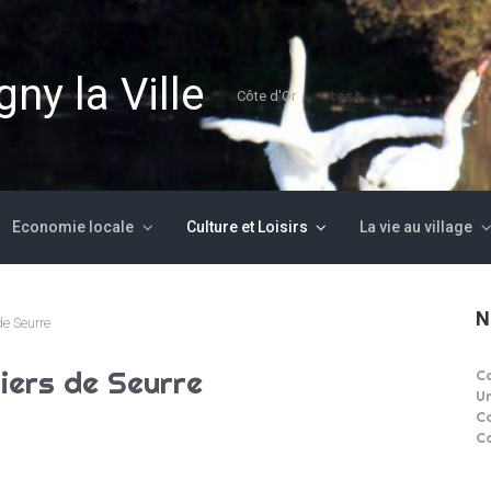
ny la Ville
test
Côte d'Or
Economie locale
Culture et Loisirs
La vie au village
N
de Seurre
iers de Seurre
C
U
C
C