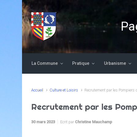
Skip to main content
Pag
La Commune
Pratique
Urbanisme
Accueil
Culture et Loisirs
Recrutement par les Pompiers 
Recrutement par les Pomp
30 mars 2023
Ecrit par
Christine Mauchamp