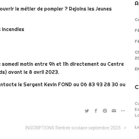
A
ouvrir le métier de pompier ? Rejoins les Jeunes
Co
s incendies
Fê
Fê
Ch
2
e samedi matin entre 9h et 11h directement au Centre
EN
s) avant le 8 avril 2023.
ontacte le Sergent Kevin FOND au 06 83 93 28 30 ou
C
Cu
Ec
L
La
INSCRIPTIONS Rentrée scolaire septembre 2023