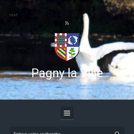
Skip to main content
test
Pagny la Ville
Côte d'Or